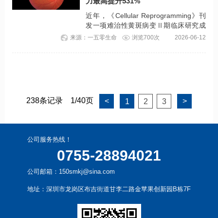
力最高提升531%
表视力提升）。
近年，《Cellular Reprogramming》刊
发一项难治性黄斑病变Ⅱ期临床研究成
果。8名患者接受脉络膜上腔脂肪组织来
来源：一五零生命
浏览700次
2026-06-12
源间充质干细胞（ADMSC）植入治疗，
6个月随访结果显示，受试者视力（最高
提升531%）、视野及多焦视网膜电图
（mf-ERG）相关指标均得到不同程度
改善。
238条记录
1/40页
<
>
1
2
3
公司服务热线！
0755-28894021
公司邮箱：150smkj@sina.com
地址：深圳市龙岗区布吉街道甘李二路金苹果创新园B栋7F