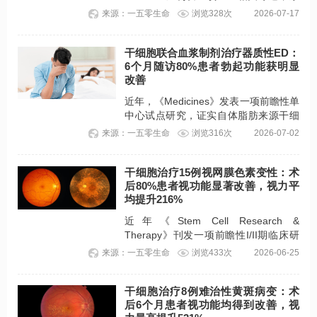
统梳理近十年临床前与临床证据，完整
来源：一五零生命
浏览328次
2026-07-17
搭建MSC靶向治疗的理论研究框架。
干细胞联合血浆制剂治疗器质性ED：
6个月随访80%患者勃起功能获明显
改善
近年，《Medicines》发表一项前瞻性单
中心试点研究，证实自体脂肪来源干细
胞（ADSCs）联合血小板裂解物血浆
来源：一五零生命
浏览316次
2026-07-02
（PLP）海绵体内注射，可改善多数患
者的勃起功能，安全性良好。
干细胞治疗15例视网膜色素变性：术
后80%患者视功能显著改善，视力平
均提升216%
近年《Stem Cell Research &
Therapy》刊发一项前瞻性I/II期临床研
究成果，15例中度偏重度视功能受损视
来源：一五零生命
浏览433次
2026-06-25
网膜色素变性患者，接受脉络膜上腔球
状间充质干细胞治疗后6个月，80%患者
干细胞治疗8例难治性黄斑病变：术
视力、视野、电生理指标显著改善，视
后6个月患者视功能均得到改善，视
力平均提升216%（logMAR数值下降代