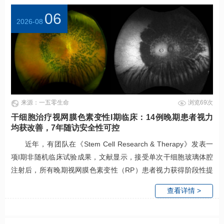
06
2026-08
来源：一五零生命
浏览69次
干细胞治疗视网膜色素变性I期临床：14例晚期患者视力
均获改善，7年随访安全性可控
近年，有团队在《Stem Cell Research & Therapy》发表一
项I期非随机临床试验成果，文献显示，接受单次干细胞玻璃体腔
注射后，所有晚期视网膜色素变性（RP）患者视力获得阶段性提
升，其中低剂量组视力改善最优，长达7年随访证实整体安全。
查看详情 >