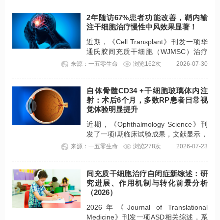
2年随访67%患者功能改善，鞘内输
注干细胞治疗慢性中风效果显著！
近期，《Cell Transplant》刊发一项华
通氏胶间充质干细胞（WJMSC）治疗
慢性缺血性卒中（又称“中风”）病例对
来源：一五零生命
浏览162次
2026-07-30
照研究，随访2年数据显示，67%患者神
经缺损、肢体运动、语言沟通能力明显
自体骨髓CD34 +干细胞玻璃体内注
得到改善，全程治疗安全性表现优异。
射：术后6个月，多数RP患者日常视
觉体验明显提升
近期，《Ophthalmology Science》刊
发了一项I期临床试验成果，文献显示，
玻璃体内输注自体骨髓CD34 +干细胞对
来源：一五零生命
浏览278次
2026-07-23
中重度视网膜色素变性（RP）安全有
效，多数患者术后6个月视力、视野得到
间充质干细胞治疗自闭症新综述：研
提升/稳定，主观视觉功能显著改善。
究进展、作用机制与转化前景分析
（2026）
2026年《Journal of Translational
Medicine》刊发一项ASD相关综述，系