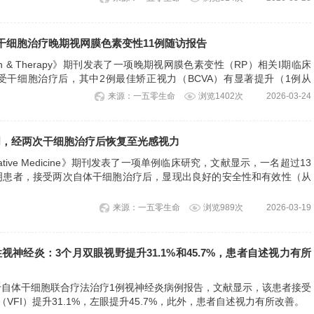
，干细胞治疗晚期视网膜色素变性11例随访报告
earch & Therapy》期刊发表了一项晚期视网膜色素变性（RP）相关I期临床
受干细胞治疗后，其中2例最佳矫正视力（BCVA）有显著提升（1例从
，提升50倍；另1例从20/2000改善至20/400，提升5倍），视野和视网膜电图
来源：一五零生命
浏览1402次
2026-03-24
明，经两次干细胞治疗后恢复至光感视力
generative Medicine》期刊发表了一项单例临床研究，文献显示，一名超过13
明患者，接受两次自体干细胞治疗后，显现出良好的安全性和有效性（从
。
来源：一五零生命
浏览989次
2026-03-19
神经炎：3个月双眼视野提升31.1%和45.7%，患者自述视力有所
于自体干细胞联合疗法治疗1例视神经炎病例报告，文献显示，该患者接受
VFI）提升31.1%，左眼提升45.7%，此外，患者自述视力有所改善。