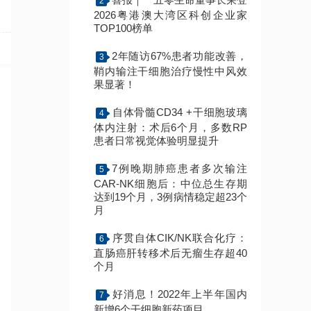
2
2026粤港澳大湾区科创企业家
TOP100榜单
2年随访67%患者功能改善，
3
鞘内输注干细胞治疗慢性中风效
果显著！
自体骨髓CD34 +干细胞玻璃
4
体内注射：术后6个月，多数RP
患者日常视觉体验明显提升
7例晚期肺癌患者多次输注
5
CAR-NK细胞后：中位总生存期
达到19个月，3例病情稳定超23个
月
序贯自体CIK/NK联合化疗：
6
直肠癌肝转移术后无瘤生存超40
个月
好消息！2022年上半年国内
7
新增6个干细胞新药项目