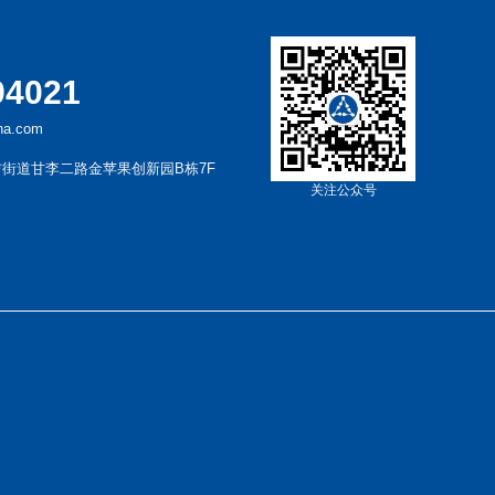
94021
a.com
街道甘李二路金苹果创新园B栋7F
关注公众号