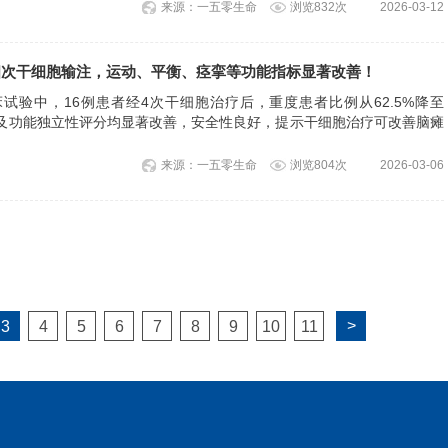
来源：一五零生命
浏览832次
2026-03-12
四次干细胞输注，运动、平衡、痉挛等功能指标显著改善！
试验中，16例患者经4次干细胞治疗后，重度患者比例从62.5%降至
痉挛及功能独立性评分均显著改善，安全性良好，提示干细胞治疗可改善脑瘫
来源：一五零生命
浏览804次
2026-03-06
>
3
4
5
6
7
8
9
10
11