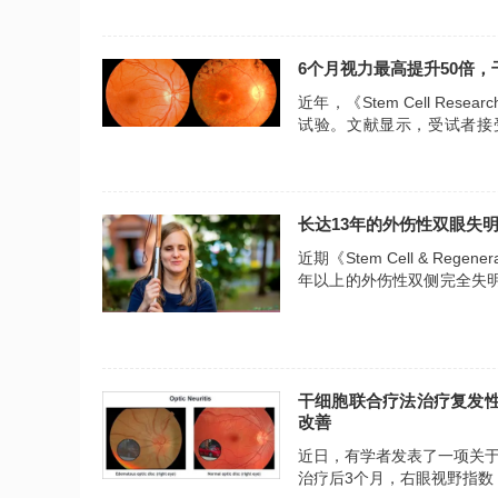
6个月视力最高提升50倍
近年，《Stem Cell Res
试验。文献显示，受试者接
20/20000改善至20/400
（ERG）也有所改善。
长达13年的外伤性双眼失
近期《Stem Cell & Re
年以上的外伤性双侧完全失
完全失明恢复至光感视力）
干细胞联合疗法治疗复发性视
改善
近日，有学者发表了一项关
治疗后3个月，右眼视野指数（