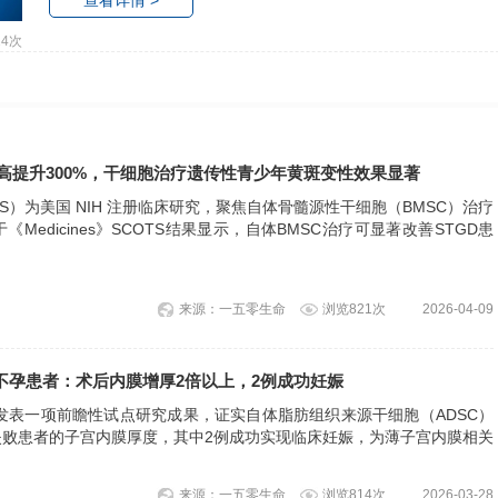
24次
最高提升300%，干细胞治疗遗传性青少年黄斑变性效果显著
S）为美国 NIH 注册临床研究，聚焦自体骨髓源性干细胞（BMSC）治疗
Medicines》SCOTS结果显示，自体BMSC治疗可显著改善STGD患
%（从20/400改善至20/100），总体有效达85.3%。
来源：一五零生命
浏览821次
2026-04-09
不孕患者：术后内膜增厚2倍以上，2例成功妊娠
s》发表一项前瞻性试点研究成果，证实自体脂肪组织来源干细胞（ADSC）
失败患者的子宫内膜厚度，其中2例成功实现临床妊娠，为薄子宫内膜相关
来源：一五零生命
浏览814次
2026-03-28