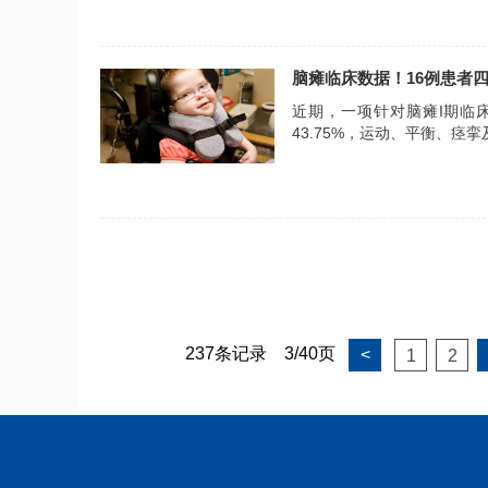
脑瘫临床数据！16例患者
近期，一项针对脑瘫I期临床
43.75%，运动、平衡、
患者神经功能与生活质量。
237条记录
3/40页
<
1
2