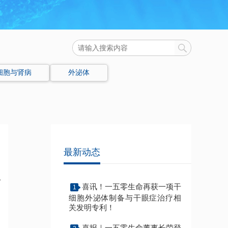
细胞与肾病
外泌体
中
最新动态
胞
喜讯！一五零生命再获一项干
1
，
细胞外泌体制备与干眼症治疗相
力
关发明专利！
喜报｜一五零生命董事长荣登