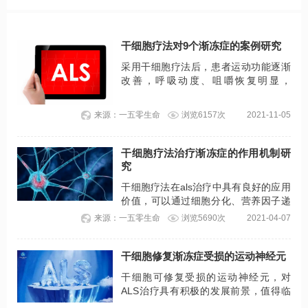
干细胞疗法对9个渐冻症的案例研究
采用干细胞疗法后，患者运动功能逐渐
改善，呼吸动度、咀嚼恢复明显，
Norris、FIM、Bathel评分变化明显。说
明干细胞是一种潜在治疗方法，为ALS
来源：一五零生命
浏览6157次
2021-11-05
的治疗打开了一扇新的大门。
干细胞疗法治疗渐冻症的作用机制研
究
干细胞疗法在als治疗中具有良好的应用
价值，可以通过细胞分化、营养因子递
送、免疫调节等机制帮助改善患者临床
来源：一五零生命
浏览5690次
2021-04-07
症状，延缓、抑制患者病情进展。
干细胞修复渐冻症受损的运动神经元
干细胞可修复受损的运动神经元，对
ALS治疗具有积极的发展前景，值得临
床进一步探究与应用！