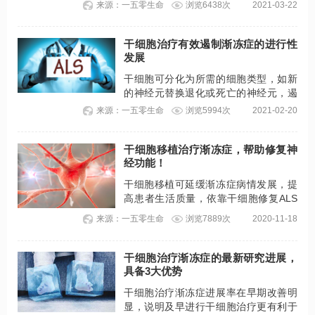
来源：一五零生命
浏览6438次
2021-03-22
干细胞治疗有效遏制渐冻症的进行性
发展
干细胞可分化为所需的细胞类型，如新
的神经元替换退化或死亡的神经元，遏
制疾病的进行性发展。干细胞治疗在动
来源：一五零生命
浏览5994次
2021-02-20
物模型试验和人体临床试验这两方面中
得到了证实。
干细胞移植治疗渐冻症，帮助修复神
经功能！
干细胞移植可延缓渐冻症病情发展，提
高患者生活质量，依靠干细胞修复ALS
患者的神经功能是安全和有效的！
来源：一五零生命
浏览7889次
2020-11-18
干细胞治疗渐冻症的最新研究进展，
具备3大优势
干细胞治疗渐冻症进展率在早期改善明
显，说明及早进行干细胞治疗更有利于