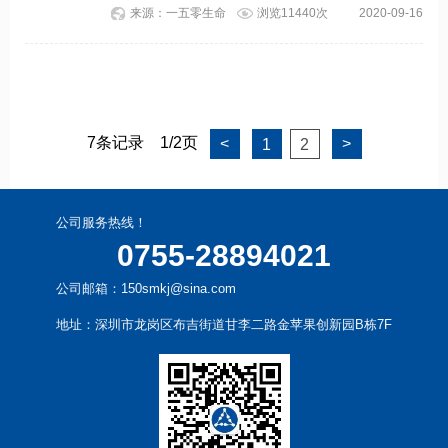
渐冻症的恢复。另外，MSC-NTF注射后
来源：一五零生命
浏览11440次
2020-09-16
的6个月随访中，未发生严重的移植相关
不良反应，说明干细胞治疗安全性良
好。
7条记录
1/2页
<
>
1
2
公司服务热线！
0755-28894021
公司邮箱：150smkj@sina.com
地址：深圳市龙岗区布吉街道甘李二路金苹果创新园B栋7F