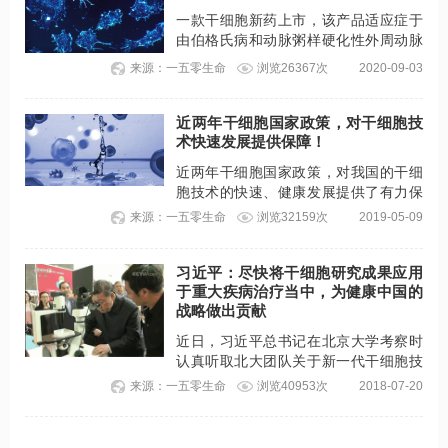
一款干细胞新药上市，该产品适应症于
由伯格氏病和动脉粥样硬化性外周动脉
疾病引起的严重肢体缺血（CLI），成为
来源：一五零生命
浏览26367次
2020-09-03
全球首个治疗CLI的干细胞疗法。
近两年干细胞国家政策，对干细胞技
术快速发展提供保障！
近两年干细胞国家政策，对我国的干细
胞技术的快速、健康发展提供了有力保
障！也为更多难治性疾病患者带来新的
来源：一五零生命
浏览32159次
2019-05-09
希望！
习近平：尽快将干细胞研究成果应用
于重大疾病治疗当中，为健康中国的
战略做出贡献
近日，习近平总书记在北京大学考察时
认真听取北大团队关于新一代干细胞技
术的介绍，详细询问了研究课题的整个
来源：一五零生命
浏览40953次
2018-07-20
原理，并专门到显微镜下看了活的细
胞，高度肯定了团队的研究成果。