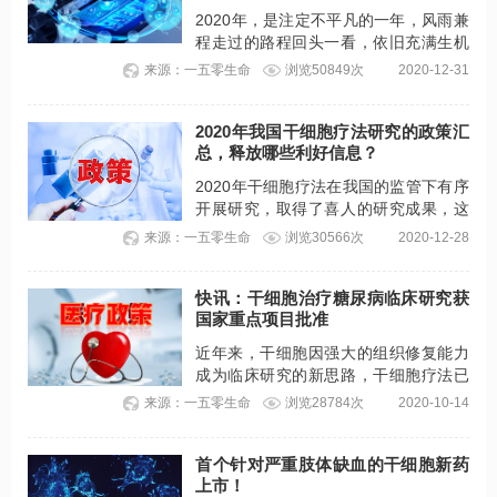
2020年，是注定不平凡的一年，风雨兼
程走过的路程回头一看，依旧充满生机
与活力。留住希望就会有不竭的动力，
来源：一五零生命
浏览50849次
2020-12-31
正如干细胞疗法，在经历了迷茫动荡的
时期之后，沉淀下来的研究成果弥足珍
2020年我国干细胞疗法研究的政策汇
贵。汇总2020年干细胞疗法的最新研究
总，释放哪些利好信息？
成果，临床应用广泛！
2020年干细胞疗法在我国的监管下有序
开展研究，取得了喜人的研究成果，这
主要得益于国家对干细胞疗法的支持与
来源：一五零生命
浏览30566次
2020-12-28
鼓励，我国多次发布干细胞疗法研究的
相关政策，加速干细胞疗法的临床转化
与应用。
快讯：干细胞治疗糖尿病临床研究获
国家重点项目批准
近年来，干细胞因强大的组织修复能力
成为临床研究的新思路，干细胞疗法已
用于多种疾病的改善干预，成为国内外
来源：一五零生命
浏览28784次
2020-10-14
糖尿病研发的热点，我国干细胞治疗糖
尿病的临床研究已取得了较大的进展。
首个针对严重肢体缺血的干细胞新药
上市！