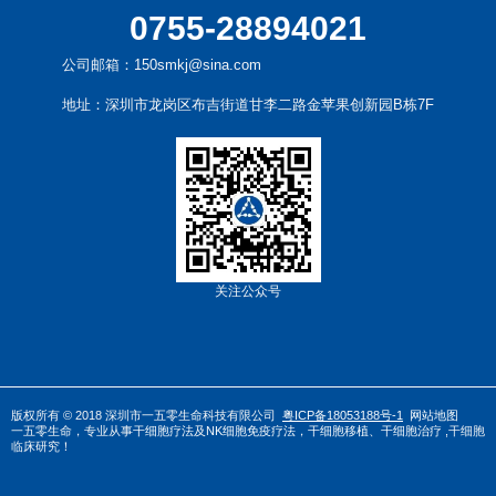
0755-28894021
公司邮箱：150smkj@sina.com
地址：深圳市龙岗区布吉街道甘李二路金苹果创新园B栋7F
关注公众号
版权所有 © 2018 深圳市一五零生命科技有限公司
粤ICP备18053188号-1
网站地图
一五零生命，专业从事
干
细胞疗法
及
NK细胞免疫疗法
，
干细胞移植
、
干细胞治疗
,干细胞
临床研究！