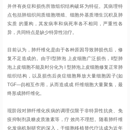
并伴有炎症和损伤所致组织结构破坏为特征。其病理特
点包括肺组织间质细胞增殖、细胞外基质增生沉积及肺
实质 的重构，其发病率和病死率各不相同，严重性各
异，共同特点是缺少特异性治疗。
目前认为，肺纤维化是由于各种原因导致肺损伤后，修
复不足造成的。由于I型肺泡 上皮细胞广泛损伤，II型肺
泡上皮细胞不能及时分化为 I 型肺泡上皮细胞修复正常肺
组织结构，以及损伤后炎症细胞释放大量细胞因子(如
TGF—β)相互作用，从而造成成 纤维细胞大量聚集，最
终形成肺纤维化。
现阶段对肺纤维化疾病的调理仅限于非特异性抗炎、免
疫抑制剂及糖皮质激素等，疗 效尚不理想。随着肺纤维
化发病机制研究的深入，干细胞移植替代疗法成为近年