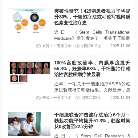
突破性研究！429例患者视力平均提
升80%，干细胞疗法或可改写视网膜
色素变性治疗史
近日，《Stem Cells Translational
Medicine》期刊发表了一项关于干细胞
治疗RP的大型临床试验。文献显示，术
来源：一五零生命
浏览2619次
2025-11-06
后2年患者的平均最佳矫正视力
（BCVA）、视野（VF）、多焦视网膜
100%宫腔改善率，内膜厚度提升
电图（mfERG）和光敏感阈值均显著改
55.8%，妊娠率63%，干细胞治疗难
善，直至4年后这些参数依旧保持着略微
治性宫腔疾病疗效显著
改善。
近年，一项关于干细胞治疗AS/EA的临
床试验获得了积极结果。文献显示，患
者在接受单次自体骨髓来源干细胞
来源：一五零生命
浏览1122次
2025-11-04
（BMDSCs）治疗后第1个月，94%患
者恢复月经周期。随访结束时，所有患
干细胞联合冲击波疗法治疗6个月：
者子宫内膜厚度/宫腔均显著增加/改善，
勃起功能平均提升51.3%，勃起时间
妊娠率达到63%。
从0改善至22.2分钟
近日，《Stem Cell Research &