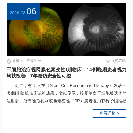
06
2026-08
来源：一五零生命
浏览70次
干细胞治疗视网膜色素变性I期临床：14例晚期患者视力
均获改善，7年随访安全性可控
近年，有团队在《Stem Cell Research & Therapy》发表一
项I期非随机临床试验成果，文献显示，接受单次干细胞玻璃体腔
注射后，所有晚期视网膜色素变性（RP）患者视力获得阶段性提
升，其中低剂量组视力改善最优，长达7年随访证实整体安全。
查看详情 >