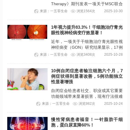
Therapy》期刊发表一项关于MSC联合
冲击波疗法治疗糖尿病ED的临床试验，
来源：一五零生命
浏览1564次
2025-10-30
文献显示，术后6个月患者勃起功能平均
提升51.3%，70%患者勃起硬度显著提
1年视力提升83.3%！干细胞治疗青光
升，勃起时间从0改善到22.2分钟。
眼性视神经病变疗效显著！
近年，一项关于干细胞治疗青光眼性视
神经病变（GON）研究结果显示，17例
GON患者接受脉络膜上腔脐带来源的
来源：一五零生命
浏览3408次
2025-10-28
MSC（UC-MSC）植入后1年，最佳矫
正视力（BCVA）和视野（VF）得到显
10例自闭症患者输注细胞六个月，7
著改善，视力平均提升83.3%。
例症状得到显著改善，5例功能独立
性显著增强
自闭症会给患者社交、职业或其它重要
功能领域带来显著损害，现有疗法很难
治愈或有效缓解。近期，有学者发表了
来源：一五零生命
浏览982次
2025-10-24
一篇关于细胞疗法治疗自闭症的临床试
验，结果显示，患者多项症状在短期内
慢性肾病患者福音！一针脂肪干细
显著改善，这给自闭症的治疗再次提供
胞，蛋白尿直降60%！
了有力证据。