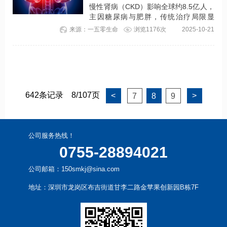
慢性肾病（CKD）影响全球约8.5亿人，
主因糖尿病与肥胖，传统治疗局限显
著。近期一项临床研究证实，单次输注
来源：一五零生命
浏览1176次
2025-10-21
自体脂肪干细胞使患者蛋白尿降低
60%，并在12个月的随访期内肾功能保
持稳定，这为细胞治疗提供循证依据。
642条记录
8/107页
<
>
7
8
9
公司服务热线！
0755-28894021
公司邮箱：150smkj@sina.com
地址：深圳市龙岗区布吉街道甘李二路金苹果创新园B栋7F