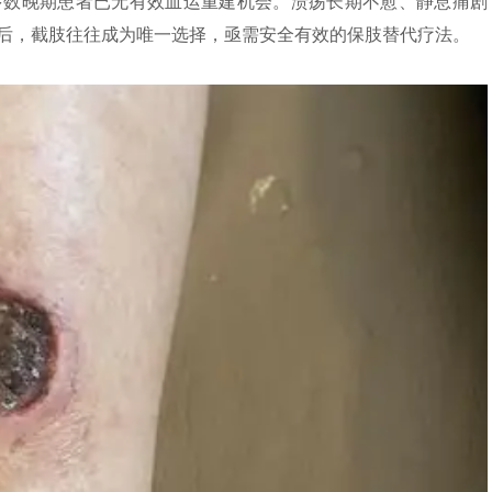
多数晚期患者已无有效血运重建机会。溃疡长期不愈、静息痛剧
后，截肢往往成为唯一选择，亟需安全有效的保肢替代疗法。