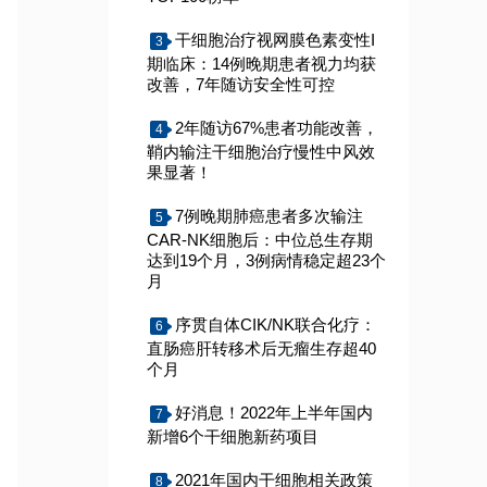
干细胞治疗视网膜色素变性I
3
期临床：14例晚期患者视力均获
改善，7年随访安全性可控
2年随访67%患者功能改善，
4
鞘内输注干细胞治疗慢性中风效
果显著！
7例晚期肺癌患者多次输注
5
CAR-NK细胞后：中位总生存期
达到19个月，3例病情稳定超23个
月
序贯自体CIK/NK联合化疗：
6
直肠癌肝转移术后无瘤生存超40
个月
好消息！2022年上半年国内
7
新增6个干细胞新药项目
2021年国内干细胞相关政策
8