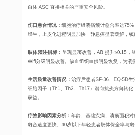
自体 ASC 直接相关的严重安全风险。
伤口愈合情况：
细胞治疗组溃疡预计愈合率达75
增生，上皮化进程明显加快，静息痛显著缓解，镇
肢体灌注指标：
呈现显著改善，ABI提升≥0.15
WIfI分级明显改善。缺血组织血供明显恢复，为
生活质量改善情况：
治疗后患者SF-36、EQ-
细胞因子（Th1、Th2、Th17）谱向抗炎方向
获益。
疗效影响因素分析：
年龄、基础疾病、溃疡面积对
愈合速度更快。40岁以下年轻患者肢体保全率与