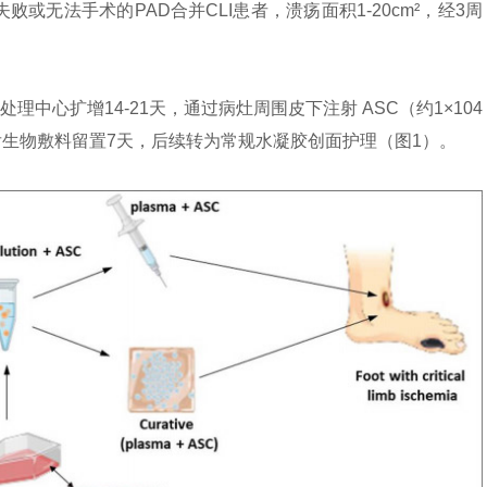
败或无法手术的PAD合并CLI患者，溃疡面积1-20cm²，经3周
中心扩增14-21天，通过病灶周围皮下注射 ASC（约1×104
后生物敷料留置7天，后续转为常规水凝胶创面护理（图1）。