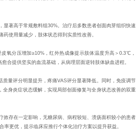
%，显著高于常规敷料组30%。治疗后多数患者创面肉芽组织快速
痛药使用量减少，肢体状态得到实质性改善。
，经皮氧分压增加≥10%，红外热成像提示肢体温度升高＞0.3℃，
溃疡愈合提供坚实的血流基础，从病理层面逆转肢体缺血进程。
5D生活质量评分明显提升，疼痛VAS评分显著降低。同时，免疫调节
转化，全身炎症状态缓解，实现局部创面修复与全身状态改善的双重
疗效存在一定影响，无糖尿病、病程较短、溃疡面积较小的患者
愈合率更优，提示临床应推行个体化治疗方案以提升获益。