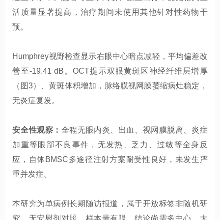
活质量显著提高，治疗期间未使用其他针对性药物干
预。
Humphrey视野检查显示右眼中心暗点减轻，平均偏差改
善至-19.41 dB。OCT提示双眼黄斑区神经纤维层增厚
（图3）、黄斑体积增加，脉络膜视网膜萎缩病灶稳定，
无炎症复发。
安全性观察：
全程无眼内炎、出血、视网膜脱离、炎症
加重等眼部不良事件，无发热、乏力、过敏等全身反
应，自体BMSC多途径注射方案耐受性良好，未发生严
重并发症。
本研究为单病例长期随访报道，属于开放标签非随机研
究，无安慰剂对照，样本量有限，结论尚需多中心、大