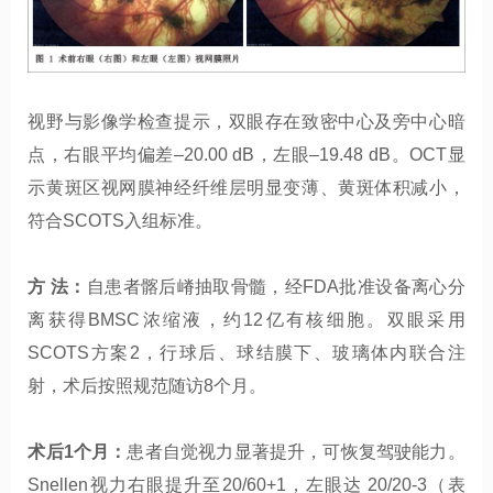
视野与影像学检查提示，双眼存在致密中心及旁中心暗
点，右眼平均偏差–20.00 dB，左眼–19.48 dB。OCT显
示黄斑区视网膜神经纤维层明显变薄、黄斑体积减小，
符合SCOTS入组标准。
方 法：
自患者髂后嵴抽取骨髓，经FDA批准设备离心分
离获得BMSC浓缩液，约12亿有核细胞。双眼采用
SCOTS方案2，行球后、球结膜下、玻璃体内联合注
射，术后按照规范随访8个月。
术后1个月：
患者自觉视力显著提升，可恢复驾驶能力。
Snellen视力右眼提升至20/60+1，左眼达 20/20-3（表