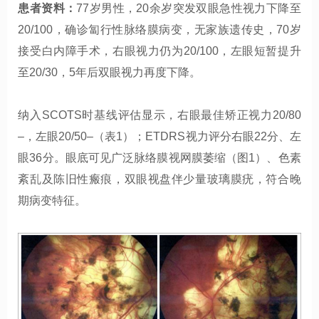
患者资料：
77岁男性，20余岁突发双眼急性视力下降至
20/100，确诊匐行性脉络膜病变，无家族遗传史，70岁
接受白内障手术，右眼视力仍为20/100，左眼短暂提升
至20/30，5年后双眼视力再度下降。
纳入SCOTS时基线评估显示，右眼最佳矫正视力20/80
–，左眼20/50–（表1）；ETDRS视力评分右眼22分、左
眼36分。眼底可见广泛脉络膜视网膜萎缩（图1）、色素
紊乱及陈旧性瘢痕，双眼视盘伴少量玻璃膜疣，符合晚
期病变特征。