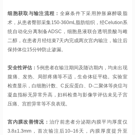
细胞获取与输注流程：
全麻条件下采用肿胀麻醉吸脂
术，从患者臀部采集150-360mL脂肪组织，经Celution系
统自动化分离制备ADSC，细胞悬液联合透明质酸与雌
二醇，在患者月经结束7天内完成两次宫内输注，输注后
保持体位15分钟防止渗漏。
安全性评估：
5例患者在输注期间及随访期内，均未出现
腹痛、发热、局部疼痛等不适，生命体征平稳。实验室
检查显示，白细胞计数、C反应蛋白、D-二聚体等炎症与
凝血指标无异常升高，妇科检查与影像学评估未见子宫
压痛、宫腔异常等不良表现。
宫内膜改善情况：
治疗前患者分泌期内膜平均厚度仅
3.8±1.3mm，首次输注后10–16天，内膜厚度提升至