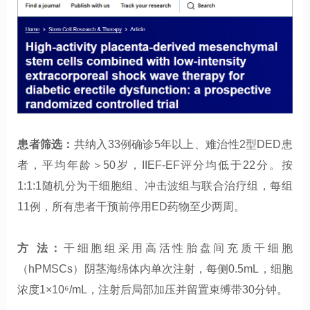
患者筛选：
共纳入33例确诊5年以上、难治性2型DED患
者，平均年龄＞50岁，IIEF-EF评分均低于22分。按
1:1:1随机分为干细胞组、冲击波组与联合治疗组，每组
11例，所有患者干预前停用ED药物至少两周。
方 法：
干细胞组采用高活性胎盘间充质干细胞
（hPMSCs）阴茎海绵体内单次注射，每侧0.5mL，细胞
浓度1×10⁶/mL，注射后局部加压并留置束缚带30分钟。