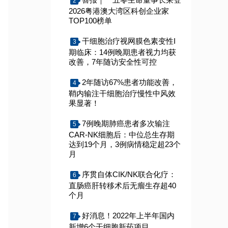
2
2026粤港澳大湾区科创企业家
TOP100榜单
干细胞治疗视网膜色素变性I
3
期临床：14例晚期患者视力均获
改善，7年随访安全性可控
2年随访67%患者功能改善，
4
鞘内输注干细胞治疗慢性中风效
果显著！
7例晚期肺癌患者多次输注
5
CAR-NK细胞后：中位总生存期
达到19个月，3例病情稳定超23个
月
序贯自体CIK/NK联合化疗：
6
直肠癌肝转移术后无瘤生存超40
个月
好消息！2022年上半年国内
7
新增6个干细胞新药项目