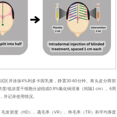
试区并涂抹4%利多卡因乳膏，静置30-60分钟。将头皮分两部
浓度/低浓度干细胞分泌组或0.9%氯化钠溶液（间隔1 cm）。6周
尔，并记录使用情况。
、毛发密度（HD）、毳毛率（VR）、终毛率（TR）和平均厚度