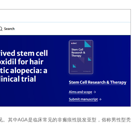
见。其中AGA是临床常见的非瘢痕性脱发亚型，俗称男性型秃