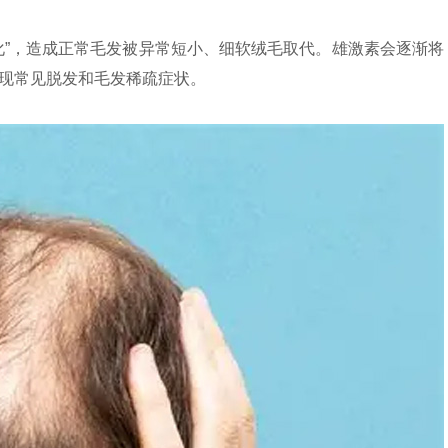
化”，造成正常毛发被异常短小、细软绒毛取代。雄激素会逐渐将
出现常见脱发和毛发稀疏症状。