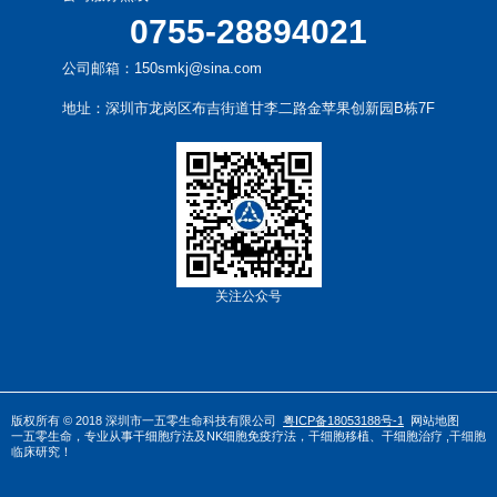
0755-28894021
公司邮箱：150smkj@sina.com
地址：深圳市龙岗区布吉街道甘李二路金苹果创新园B栋7F
关注公众号
版权所有 © 2018 深圳市一五零生命科技有限公司
粤ICP备18053188号-1
网站地图
一五零生命，专业从事
干
细胞疗法
及
NK细胞免疫疗法
，
干细胞移植
、
干细胞治疗
,干细胞
临床研究！