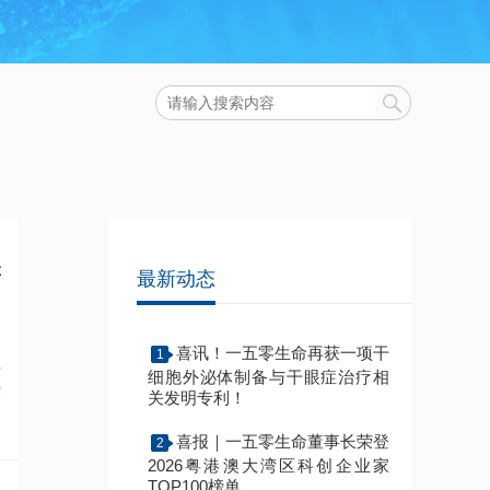
存
最新动态
期
喜讯！一五零生命再获一项干
1
显
细胞外泌体制备与干眼症治疗相
术
关发明专利！
喜报｜一五零生命董事长荣登
2
2026粤港澳大湾区科创企业家
TOP100榜单