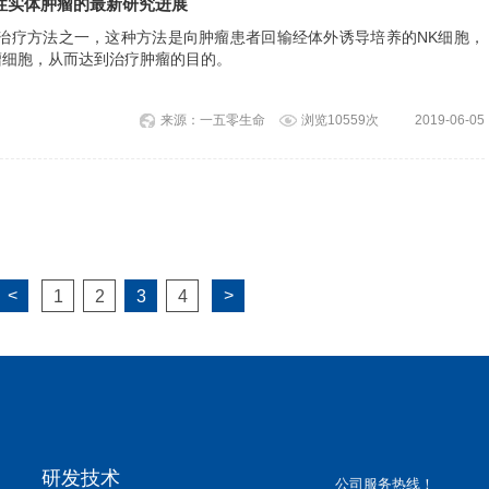
性实体肿瘤的最新研究进展
物治疗方法之一，这种方法是向肿瘤患者回输经体外诱导培养的NK细胞，
瘤细胞，从而达到治疗肿瘤的目的。
来源：一五零生命
浏览10559次
2019-06-05
<
>
1
2
3
4
研发技术
公司服务热线！