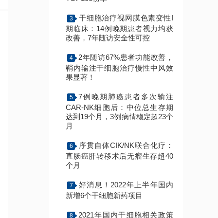
干细胞治疗视网膜色素变性I
3
期临床：14例晚期患者视力均获
改善，7年随访安全性可控
2年随访67%患者功能改善，
4
鞘内输注干细胞治疗慢性中风效
果显著！
7例晚期肺癌患者多次输注
5
CAR-NK细胞后：中位总生存期
达到19个月，3例病情稳定超23个
月
序贯自体CIK/NK联合化疗：
6
直肠癌肝转移术后无瘤生存超40
个月
好消息！2022年上半年国内
7
新增6个干细胞新药项目
2021年国内干细胞相关政策
8