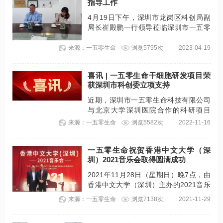
指导工作
4月19日下午，深圳市龙岗区科创局副
局长崔殿鹏一行领导莅临深圳市一五零
生命科技有限公司调研指导工作。
来源：一五零生命
浏览5795次
2023-04-19
喜讯 | 一五零生命干细胞研发项目荣
获深圳市科创委立项支持
近期，深圳市一五零生命科技有限公司
与北京大学深圳医院合作的科研项目
《干细胞治疗自身免疫性疾病的基础研
来源：一五零生命
浏览5582次
2022-11-16
究》，经深圳市科技创新委员会审核批
准立项，并获得该项目的资金支持。
一五零生命祝贺香港中文大学（深
圳）2021音乐会取得圆满成功
2021年11月28日（星期日）晚7点，由
香港中文大学（深圳）主办的2021音乐
会及欢迎酒会在深圳音乐厅顺利举行。
来源：一五零生命
浏览7138次
2021-11-29