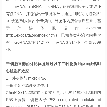
——
mRNA
、
miRNA
、
IncRNA
，还有细胞因子，或许还
有点
DNA
，打包运出干细胞体外，通过“细胞间高速公路”
来“快递”到人体各个组织内。外泌体内所含物质甚杂，基
于外泌体数据库
exocarta
(http://exocarta.org/index.html)
，已知各类外泌体内共含
有
microRNA
就有
1424
种，
mRNA 3 314种，蛋白9699
种。
干细胞来源的
外泌体
是通过
以下三种
物质对缺血缺氧时
心脏发挥效应
：
1、
外泌体与
microRNA
干细胞各种源外泌体作用：
①miR-221/222
家族可直接抑制心肌梗区域心肌细胞内
P53
上调凋亡调控因子
(P53 up-regulated modulator of
apoptosis
，
PUMA)
，从而抑制
P53
来达到抗细胞凋亡目