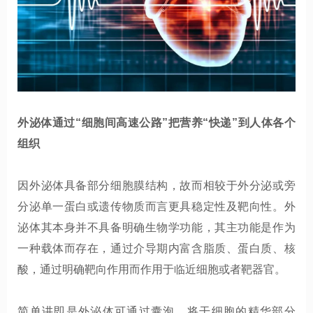
外泌体
通过
“细胞间高速公路”
把营养
“快递”到人体各个
组织
因外泌体具备部分细胞膜结构，故而相较于外分泌或旁
分泌单一蛋白或遗传物质而言更具稳定性及靶向性。外
泌体其本身并不具备明确生物学功能，其主功能是作为
一种载体而存在，通过介导期内富含脂质、蛋白质、核
酸，通过明确靶向作用而作用于临近细胞或者靶器官。
简单讲即是
外泌体可通过囊泡，将干细胞的精华部分