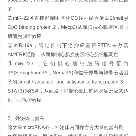
的；
②miR-22
可直接抑制甲基化
CG
序列结合蛋白
2(methyl
CpG binding protein 2
，
Mecp2)
从而抵抗心肌梗区域心
肌细胞凋亡效应；
③miR-19a
，通过抑制下游抑癌基因
PTEN
来激活
Akt/ERK
通路，从而抑制心肌
损伤区域心肌细胞凋亡;
④miR-223
，它们以心肌细胞脑信号蛋白
3A(Semaphorin3A
，
Sema3A)
和信号传导与转录激活因
子
3(signal transducer and activator of transcription 3
，
STAT3)
为靶点，从而发挥抑制心肌细胞内炎症反应来达
到心肌保护效应。
2、外泌体与蛋白
除大量
microRNA
外，外泌体内同样含有大量的蛋白质，