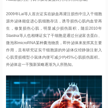
2009
年
Lai
等人首次证实在缺血再灌注损伤中注入干细胞
源外泌体能促进心肌细胞存活，诱导
损伤心肌内血管再
生，修复损伤心肌，明显减少损伤
面积，随后
2010
年
Stastna
等人也相继证实了
干细胞
是通过分泌富含蛋白、
微泡和
microRNA
某种囊泡物质，即外泌体来发挥其主要
作用，且有研究证实干细胞源的外泌体仅经静脉注射入
心肌
受损
模型小鼠体内便可减少约
45%
心肌
损伤面积。
外泌体这一干预新策略逐渐为人所熟知。