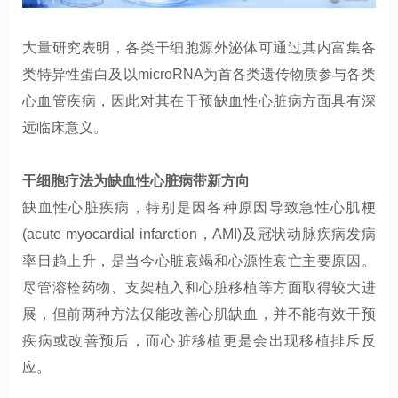
大量研究表明，
各类干细胞源外泌体可通过其内富集各
类特异性蛋白及以
microRNA
为首各类遗传物质参与各类
心血管疾病
，因此对其在干预缺血性心脏病方面具有深
远临床意义。
干细胞
疗法为
缺血性心脏病带新方向
缺血性心脏疾病，特别是因各种原因导致急性心肌梗
(acute myocardial infarction
，
AMI)
及冠状动脉疾病发病
率
日趋上升，是当今心脏衰竭和心源性衰亡主要原因。
尽管溶栓药物、支架植入和心脏移植等方面取得较大进
展，但前两种方法仅能改善心肌缺血，并不能有效干预
疾病或改善预后，而心脏移植更是会出现移植排斥反
应。