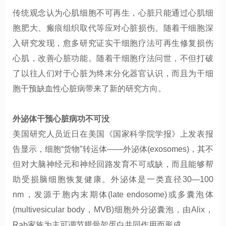
传统观念认为心肌细胞不可再生，心脏只能通过心肌细
胞肥大、瘢痕组织取代等应对心脏损伤。随着干细胞深
入研究发现，愈多研究证实干细胞疗法可再生修复损伤
心肌，改善心脏功能。随着干细胞疗法问世，不但打破
了以往人们对于心脏为终末分化器官认识，而且为干细
胞干预缺血性心脏病带来了新的研究方向。
外泌体
干预心脏病功不可没
美国研究人员近日在美国《国家科学院学报》上发表报
告显示，细胞
“货物”转运体——外泌体
(exosomes)
，其不
但
对大脑神经元和神经回路发育不可或缺，而且能够帮
助受损脑细胞恢复健康。外泌体是一类直径
30—100
nm
，发源于胞内
末
期体
(late endosome)
或多囊泡体
(multivesicular body
，
MVB)
细胞外分泌囊泡，由
Alix
，
Rab
家族为主可调节膜骨架蛋白共同作用而形成。