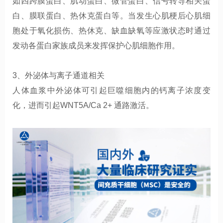
如四跨膜蛋白、肌动蛋白、微管蛋白、信号转导相关蛋
白、膜联蛋白、热休克蛋白等。当
发生心肌梗后心肌细
胞处于氧化损伤、热休克、缺血缺氧等应激状态时通过
发动各蛋白家族成员来发挥保护心肌细胞作用。
3、外泌体与离子通道相关
人体
血浆中外泌体可引起巨噬细胞内的钙离子浓度变
化，进而引起
WNT5A/Ca 2+
通路激活。