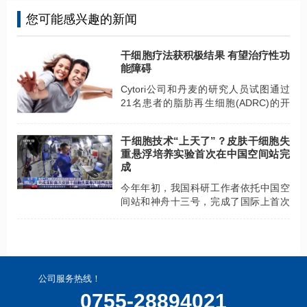
您可能感兴趣的新闻
干细胞疗法获积极结果 有望治疗性功
能障碍
Cytori公司和丹麦的研究人员试图通过
21名患者的脂肪再生细胞(ADRC)的开
放标签1期试验来为此提供临床支持，其
中包括15名手术后出现尿流和6名尿失
干细胞技术“上天了”？皮肤干细胞失
禁的患者。
重悬浮培养实验首次在中国空间站完
成
今年年初，我国科研工作者依托中国空
间站和神舟十三号，完成了国际上首次
皮肤干细胞长期失重条件下的悬浮培养
实验。
公司服务热线！
0755-28894021