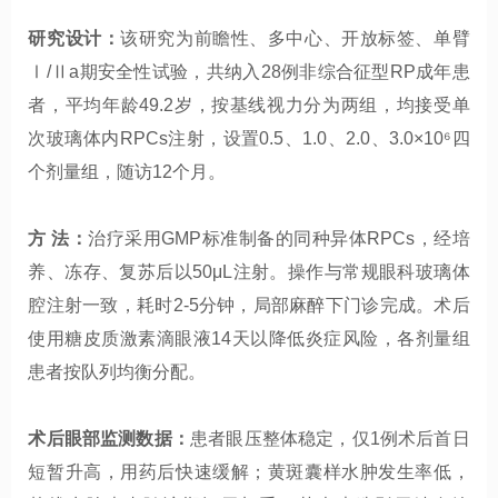
研究设计：
该研究为前瞻性、多中心、开放标签、单臂
Ⅰ/Ⅱa期安全性试验，共纳入28例非综合征型RP成年患
者，平均年龄49.2岁，按基线视力分为两组，均接受单
次玻璃体内RPCs注射，设置0.5、1.0、2.0、3.0×10⁶四
个剂量组，随访12个月。
方 法：
治疗采用GMP标准制备的同种异体RPCs，经培
养、冻存、复苏后以50μL注射。操作与常规眼科玻璃体
腔注射一致，耗时2-5分钟，局部麻醉下门诊完成。术后
使用糖皮质激素滴眼液14天以降低炎症风险，各剂量组
患者按队列均衡分配。
术后眼部监测数据：
患者眼压整体稳定，仅1例术后首日
短暂升高，用药后快速缓解；黄斑囊样水肿发生率低，