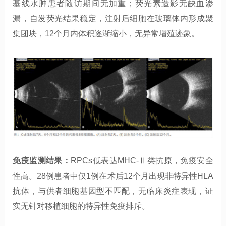
基线水肿患者随访期间无加重；荧光素造影无缺血渗
漏，自发荧光结果稳定，注射后细胞在玻璃体内形成聚
集团块，12个月内体积逐渐缩小，无异常增殖迹象。
免疫监测结果：
RPCs低表达MHC-Ⅱ类抗原，免疫安全
性高。28例患者中仅1例在术后12个月出现非特异性HLA
抗体，与供者细胞基因型不匹配，无临床炎症表现，证
实无针对移植细胞的特异性免疫排斥。