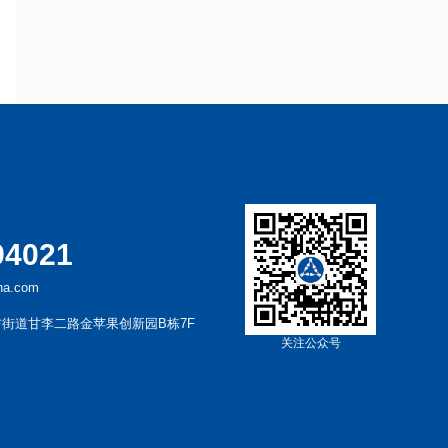
94021
a.com
街道甘李二路金苹果创新园B栋7F
关注公众号