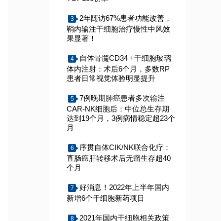
2年随访67%患者功能改善，
3
鞘内输注干细胞治疗慢性中风效
果显著！
自体骨髓CD34 +干细胞玻璃
4
体内注射：术后6个月，多数RP
患者日常视觉体验明显提升
7例晚期肺癌患者多次输注
5
CAR-NK细胞后：中位总生存期
达到19个月，3例病情稳定超23个
月
序贯自体CIK/NK联合化疗：
6
直肠癌肝转移术后无瘤生存超40
个月
好消息！2022年上半年国内
7
新增6个干细胞新药项目
2021年国内干细胞相关政策
8