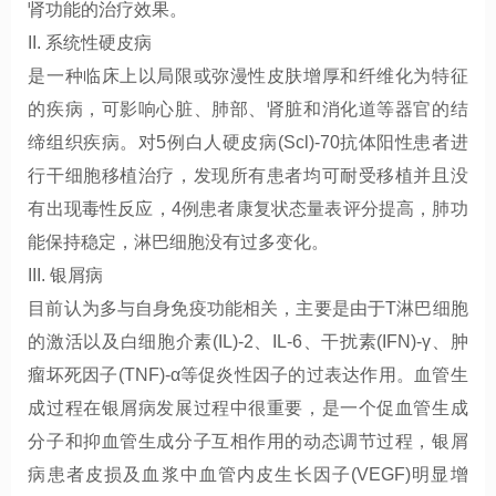
肾功能的治疗效果。
II. 系统性硬皮病
是一种临床上以局限或弥漫性皮肤增厚和纤维化为特征
的疾病，可影响心脏、肺部、肾脏和消化道等器官的结
缔组织疾病。对5例白人硬皮病(Scl)-70抗体阳性患者进
行干细胞移植治疗，发现所有患者均可耐受移植并且没
有出现毒性反应，4例患者康复状态量表评分提高，肺功
能保持稳定，淋巴细胞没有过多变化。
III. 银屑病
目前认为多与自身免疫功能相关，主要是由于T淋巴细胞
的激活以及白细胞介素(IL)-2、IL-6、干扰素(IFN)-γ、肿
瘤坏死因子(TNF)-α等促炎性因子的过表达作用。血管生
成过程在银屑病发展过程中很重要，是一个促血管生成
分子和抑血管生成分子互相作用的动态调节过程，银屑
病患者皮损及血浆中血管内皮生长因子(VEGF)明显增