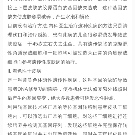
接上下层皮肤的胶原蛋白的基因缺失造成，这种基因的
缺失使皮肤容易破碎，产生水泡和褥疮。
目前没有治疗方法;内科医生治疗这种疾病的方法只是清
理伤口和治疗感染。患有此病的儿童很容易诱发导致皮
肤癌症，于45岁左右失去生命。具有遗传缺陷的克隆源
性角质形成细胞和干细胞均可被改造为正常的角质形成
细胞而参与遗传性皮肤病的治疗。
II. 着色性干皮病
是一种常染色体隐性遗传性疾病，这种基因的缺陷导致
患者DNA修复功能障碍，使得机体无法修复紫外线照射
后产生的基因突变，绝大多数患者可继发恶性肿瘤。
利用转基因技术将正常的等位基因转移到患者皮肤干细
胞内，可以筛选出正常的干细胞。对这些干细胞进行连
续培养并检测其基因序列，发现这些细胞在完整保存转
移基因的同时并未出现致癌活性，同时在器官样皮肤培