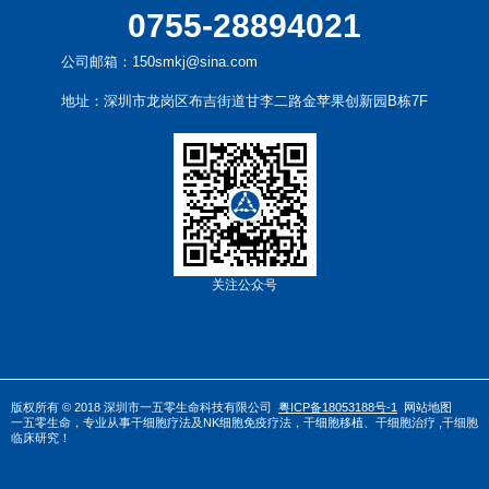
0755-28894021
公司邮箱：150smkj@sina.com
地址：深圳市龙岗区布吉街道甘李二路金苹果创新园B栋7F
关注公众号
版权所有 © 2018 深圳市一五零生命科技有限公司
粤ICP备18053188号-1
网站地图
一五零生命，专业从事
干
细胞疗法
及
NK细胞免疫疗法
，
干细胞移植
、
干细胞治疗
,干细胞
临床研究！