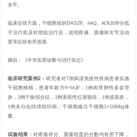
水平。
临床症状方面，干细胞组的
DAS28
、
、
评分低
HAQ
ACR20
于治疗前及对照组治疗后，说明疼痛、晨僵和关节活动
度等症状有所改善。
摘自：《中华实用诊断与治疗杂志》
临床研究案例
2
：
研究者对
7
例风湿免疫性疾病患者实施
干细胞移植，患者年龄为
岁，
例肉芽肿性多血管
9~54
1
炎，
例干燥综合征，
例系统性红斑狼疮，
例皮肌炎，
2
2
1
例未分化结缔组织病，
干细胞输注干细胞
1×106/kg
体
1
重
。
试验结果：
对疼痛评分、晨僵程度的分数均有所下降，