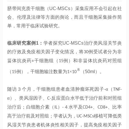
脐带间充质干细胞（
UC-MSCs
）采集应用不会引起在社
会、伦理及法律等方面的舆论，而且干细胞采集操作简
单，常用于临床试验研究。
临床研究案例
1
：
学者探究
UC-MSCs
治疗类风湿关节炎
的疗效及免疫相关因子变化情况，将
例受试者分为非
30
甾体抗炎药
干细胞组（
例）和非甾体抗炎药对照组
+
15
８
（
例），干细胞输注数量为
×
（
50ml
）。
15
1
10
随访３个月，干细胞组患者血清肿瘤坏死因子
-
α（
TNF-
α）、类风湿因子、
反应蛋白水平低于治疗前和对照组
C-
治疗后；白细胞介素（
）
４水平及
、
、比率
IL
-
CD4+
CD8+
高于治疗前及对照组；学者认为，
移植可降低类
UC-MSCs
风湿关节炎患者机体炎性相关因子，提高免疫相关因子