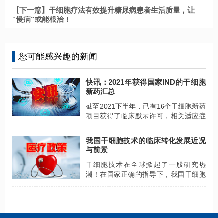
【下一篇】干细胞疗法有效提升糖尿病患者生活质量，让
“慢病”或能根治！
您可能感兴趣的新闻
快讯：2021年获得国家IND的干细胞
新药汇总
截至2021下半年，已有16个干细胞新药
项目获得了临床默示许可，相关适应症
为银屑病、膝骨关节炎、肝衰竭，移植
物抗宿主病、糖尿病溃疡等。
我国干细胞技术的临床转化发展近况
与前景
干细胞技术在全球掀起了一股研究热
潮！在国家正确的指导下，我国干细胞
技术近年来发展迅猛，取得了丰硕的成
果，为进一步推进干细胞的临床转化奠
定了扎实的基础。