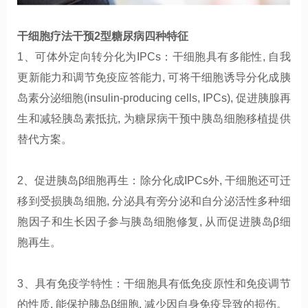
干细胞
疗法干预
2
型糖尿病四种特征
1、可
体外定向转分化为
IPCs：干细胞
具有多能性
,
自我
更新能力和调节免疫应答能力
,
可将干细胞
诱导分化成胰
岛素分泌细胞
(insulin-producing cells, IPCs),
促进胰腺再
生和减轻胰岛素抵抗
,
为糖尿病
干预中胰岛细胞移植提供
替代方案。
2、
促进胰岛
β细胞再生：
除分化成
IPCs
外
,
干细胞
还可迁
移到受损胰岛细胞
,
分泌具有旁分泌和自分泌活性多种细
胞因子和生长因子参与胰岛细胞修复
,
从而促进胰岛β细
胞再生。
3
、具有免疫学特性：干细胞具有低免疫原性和免疫调节
的性质
,
能保护胰岛β细胞
,
减少因自身免疫导致的损伤。