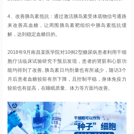
4
、改善胰岛素抵抗：通过激活胰岛素受体底物信号通路
来改善高血糖，让周围胰岛素靶组织中胰岛素抵抗缓
解，达到稳定血糖目的。
2018
年
9
月南昌某医学院
对
10
例
2
型糖尿病
患者
利用干细
胞疗法临床试验研究干预
后发现
，
患者的肾脏和心脏功
能
均
得到了改善
,
胰岛素日均剂量也有所减少
，随访
3
个
月后患者
血糖较前有所下降，且控制平稳，身体免疫力
较前也有提高，在睡眠质量、体力等方面均改善。