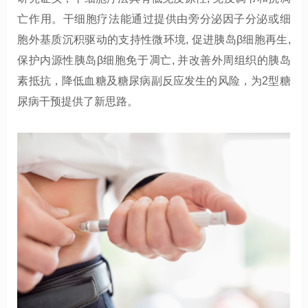
亡作用
。干细胞疗法
能通过提供由旁分泌因子分泌或细
胞外基质沉积驱动的支持性微环境
,
促进胰岛β细胞再生
,
保护内源性胰岛β细胞免于凋亡
,
并改善外周组织的胰岛
素抵抗
，降低血糖及糖尿病副反应发生的风险，
为
2
型糖
尿病
干预提供了新思路。