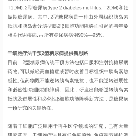
T1DM), 2
型糖尿病
(type 2 diabetes mel-litus, T2DM)
和妊
娠期糖尿病。其中
, 2
型糖尿病是一种由外周组织胰岛素
抵抗和胰岛素分泌型胰岛β细胞功能障碍而引起的与年龄
相关代谢疾病
,
占所有糖尿病病例
90%
—95%
。
干细胞疗法干预
2型糖尿病提供新思路
目前，2
型糖尿病
传统干预方法
包括口服和注射抗糖尿病
药物
,
可以减轻高血糖症或暂时改善目标组织中胰岛素敏
感性
,
但
药物既不能逆转胰岛素抵抗，也不能逆转
进展性
和必然性
β细胞功能障碍。因此，研发出能够逆转胰岛素
抵抗及
进展性和必然性
β细胞功能障碍新方法，是糖尿病
干预研究的关键所在。
随着干细胞广泛应用于再生医学领域的研究，已有大量
研究证实，干细胞疗法
具有低免疫原性
,
免疫调节和抗凋