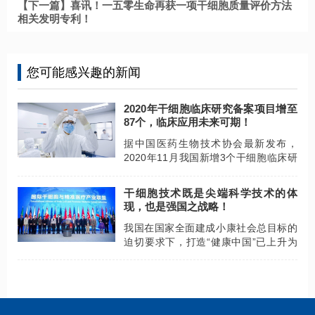
【下一篇】喜讯！一五零生命再获一项干细胞质量评价方法
相关发明专利！
您可能感兴趣的新闻
2020年干细胞临床研究备案项目增至
87个，临床应用未来可期！
据中国医药生物技术协会最新发布，
2020年11月我国新增3个干细胞临床研
究备案机构，13个干细胞临床研究备案
项目，截至目前干细胞临床研究备案项
干细胞技术既是尖端科学技术的体
目共87个！
现，也是强国之战略！
我国在国家全面建成小康社会总目标的
迫切要求下，打造“健康中国”已上升为
国家战略，被列入国家十三五规划纲
要。“干细胞”和“精准医疗”，均属国家重
大战略性新兴产业。