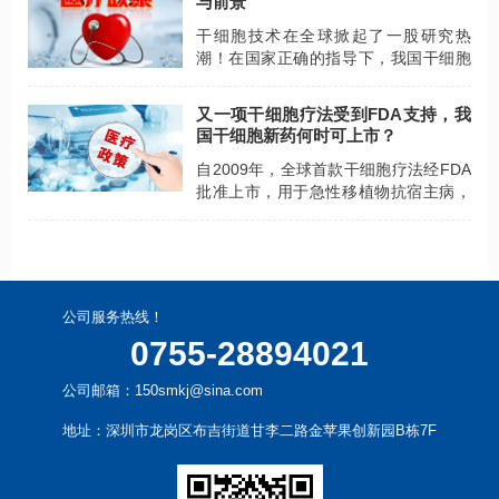
与前景
干细胞技术在全球掀起了一股研究热
潮！在国家正确的指导下，我国干细胞
技术近年来发展迅猛，取得了丰硕的成
果，为进一步推进干细胞的临床转化奠
又一项干细胞疗法受到FDA支持，我
定了扎实的基础。
国干细胞新药何时可上市？
自2009年，全球首款干细胞疗法经FDA
批准上市，用于急性移植物抗宿主病，
至此已有14款干细胞疗法陆续获批，而
我国还未有一款干细胞新药上市。
公司服务热线！
0755-28894021
公司邮箱：150smkj@sina.com
地址：深圳市龙岗区布吉街道甘李二路金苹果创新园B栋7F